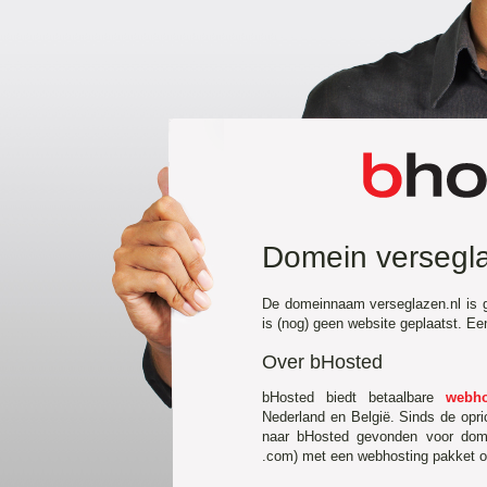
Domein versegla
De domeinnaam verseglazen.nl is g
is (nog) geen website geplaatst. E
Over bHosted
bHosted biedt betaalbare
webho
Nederland en België. Sinds de opr
naar bHosted gevonden voor domei
.com) met een webhosting pakket of