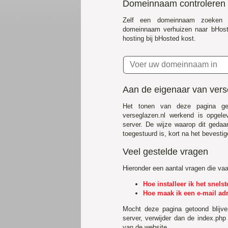
Domeinnaam controleren
Zelf een domeinnaam zoeken 
domeinnaam verhuizen naar bHost
hosting bij bHosted kost.
Aan de eigenaar van vers
Het tonen van deze pagina ge
verseglazen.nl werkend is opgel
server. De wijze waarop dit gedaa
toegestuurd is, kort na het bevestig
Veel gestelde vragen
Hieronder een aantal vragen die va
Hoe installeer ik het snel
Hoe maak ik een e-mail ad
Mocht deze pagina getoond blijv
server, verwijder dan de index.php
van de website.